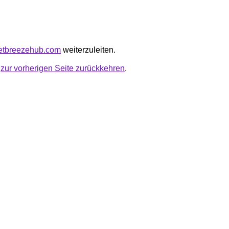
getbreezehub.com
weiterzuleiten.
u
zur vorherigen Seite zurückkehren
.