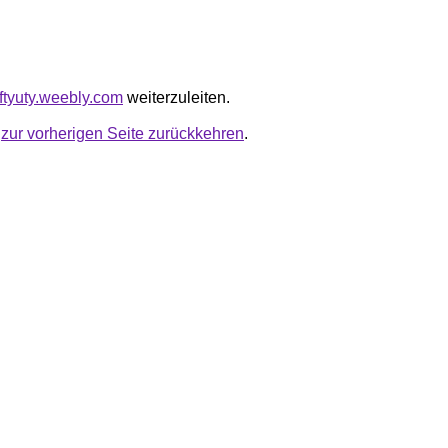
gftyuty.weebly.com
weiterzuleiten.
u
zur vorherigen Seite zurückkehren
.