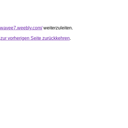
ewavee7.weebly.com/
weiterzuleiten.
u
zur vorherigen Seite zurückkehren
.