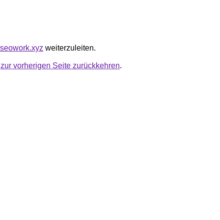
anseowork.xyz
weiterzuleiten.
u
zur vorherigen Seite zurückkehren
.