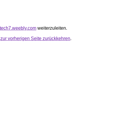
otech7.weebly.com
weiterzuleiten.
u
zur vorherigen Seite zurückkehren
.