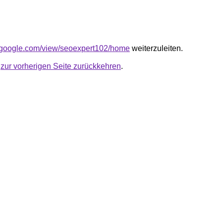
es.google.com/view/seoexpert102/home
weiterzuleiten.
u
zur vorherigen Seite zurückkehren
.