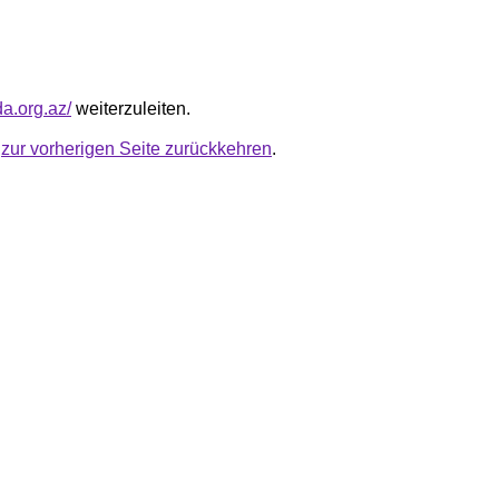
da.org.az/
weiterzuleiten.
u
zur vorherigen Seite zurückkehren
.