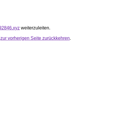
992846.xyz
weiterzuleiten.
u
zur vorherigen Seite zurückkehren
.