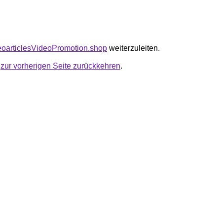
seoarticlesVideoPromotion.shop
weiterzuleiten.
u
zur vorherigen Seite zurückkehren
.