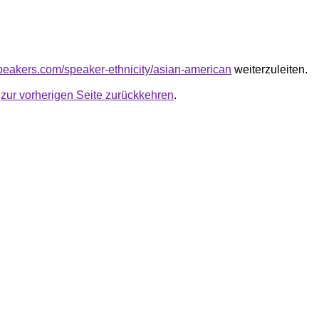
speakers.com/speaker-ethnicity/asian-american
weiterzuleiten.
u
zur vorherigen Seite zurückkehren
.