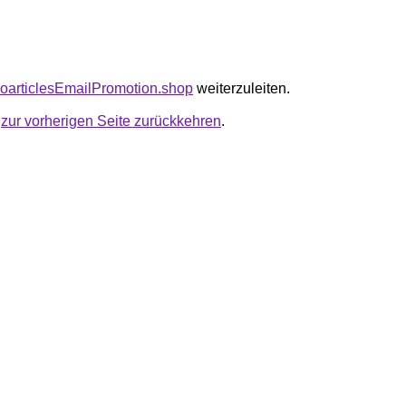
seoarticlesEmailPromotion.shop
weiterzuleiten.
u
zur vorherigen Seite zurückkehren
.