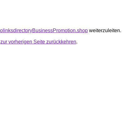
seolinksdirectoryBusinessPromotion.shop
weiterzuleiten.
u
zur vorherigen Seite zurückkehren
.