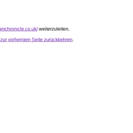
iumchronicle.co.uk/
weiterzuleiten.
u
zur vorherigen Seite zurückkehren
.