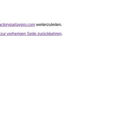
afactoryparlaypro.com
weiterzuleiten.
u
zur vorherigen Seite zurückkehren
.