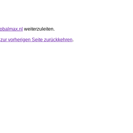
lobalmax.nl
weiterzuleiten.
u
zur vorherigen Seite zurückkehren
.