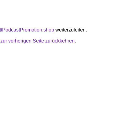
attPodcastPromotion.shop
weiterzuleiten.
u
zur vorherigen Seite zurückkehren
.